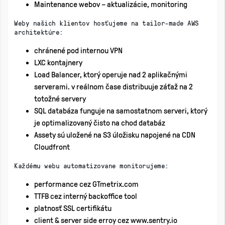
Maintenance webov – aktualizácie, monitoring
Weby našich klientov hosťujeme na tailor-made AWS
architektúre:
chránené pod internou VPN
LXC kontajnery
Load Balancer, ktorý operuje nad 2 aplikačnými
serverami. v reálnom čase distribuuje záťaž na 2
totožné servery
SQL databáza funguje na samostatnom serveri, ktorý
je optimalizovaný čisto na chod databáz
Assety sú uložené na S3 úložisku napojené na CDN
Cloudfront
Každému webu automatizovane monitorujeme:
performance cez GTmetrix.com
TTFB cez interný backoffice tool
platnosť SSL certifikátu
client & server side erroy cez www.sentry.io