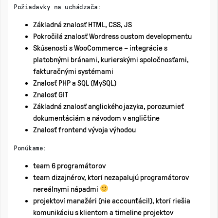
Požiadavky na uchádzača:
Základná znalosť HTML, CSS, JS
Pokročilá znalosť Wordress custom developmentu
Skúsenosti s WooCommerce – integrácie s
platobnými bránami, kurierskými spoločnosťami,
fakturačnými systémami
Znalosť PHP a SQL (MySQL)
Znalosť GIT
Základná znalosť anglického jazyka, porozumieť
dokumentáciám a návodom v angličtine
Znalosť frontend vývoja výhodou
Ponúkame:
team 6 programátorov
team dizajnérov, ktorí nezapalujú programátorov
nereálnymi nápadmi
projektoví manažéri (nie accounťáci!), ktorí riešia
komunikáciu s klientom a timeline projektov