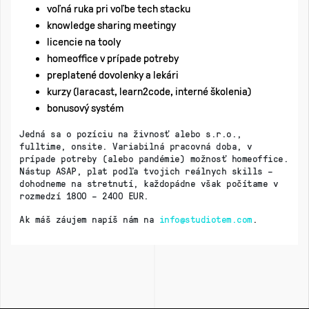
voľná ruka pri voľbe tech stacku
knowledge sharing meetingy
licencie na tooly
homeoffice v prípade potreby
preplatené dovolenky a lekári
kurzy (laracast, learn2code, interné školenia)
bonusový systém
Jedná sa o pozíciu na živnosť alebo s.r.o.,
fulltime, onsite. Variabilná pracovná doba, v
prípade potreby (alebo pandémie) možnosť homeoffice.
Nástup ASAP, plat podľa tvojich reálnych skills –
dohodneme na stretnutí, každopádne však počítame v
rozmedzí 1800 – 2400 EUR.
Ak máš záujem napíš nám na
info@studiotem.com
.